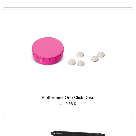
Pfefferminz One Click Dose
ab 0,68 €