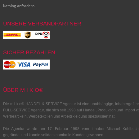
Katalog anfordern
UNSERE VERSANDPARTNER
SICHER BEZAHLEN
ÜBER M I K O®
Die m i k o® HANDEL & SERVICE Agentur ist eine unabhängige, inhabergeführ
FULL-SERVICE Agentur, die sich seit 1998 auf Handel, Produktion und Import v
Werbeartikeln, Werbetextilien und Arbeitskleidung spezialisiert hat.
Die Agentur wurde am 17. Februar 1998 vom Inhaber Michael Kohlbech
gegründet und konnte seitdem namhafte Kunden gewinnen.