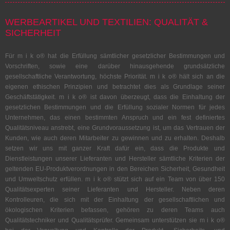
WERBEARTIKEL UND TEXTILIEN: QUALITÄT &
SICHERHEIT
Für m i k o® hat die Erfüllung sämtlicher gesetzlicher Bestimmungen und
Vorschriften, sowie eine darüber hinausgehende grundsätzliche
gesellschaftliche Verantwortung, höchste Priorität. m i k o® hält sich an die
eigenen ethischen Prinzipien und betrachtet dies als Grundlage seiner
Geschäftstätigkeit. m i k o® ist davon überzeugt, dass die Einhaltung der
gesetzlichen Bestimmungen und die Erfüllung sozialer Normen für jedes
Unternehmen, das einen bestimmten Anspruch und ein fest definiertes
Qualitätsniveau anstrebt, eine Grundvoraussetzung ist, um das Vertrauen der
Kunden, wie auch deren Mitarbeiter zu gewinnen und zu erhalten. Deshalb
setzen wir uns mit ganzer Kraft dafür ein, dass die Produkte und
Dienstleistungen unserer Lieferanten und Hersteller sämtliche Kriterien der
geltenden EU-Produktverordnungen in den Bereichen Sicherheit, Gesundheit
und Umweltschutz erfüllen. m i k o® stützt sich auf ein Team von über 150
Qualitätsexperten seiner Lieferanten und Hersteller. Neben deren
Kontrolleuren, die sich mit der Einhaltung der gesellschaftlichen und
ökologischen Kriterien befassen, gehören zu deren Teams auch
Qualitätstechniker und Qualitätsprüfer. Gemeinsam unterstützen sie m i k o®