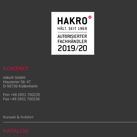
KONTAKT
miko® GmbH
Hausener Str. 47
D-56736 Kottenheim
Fon +49 2651 700235
Fax +49 2651 700236
Kontakt & Anfahrt
KATALOG