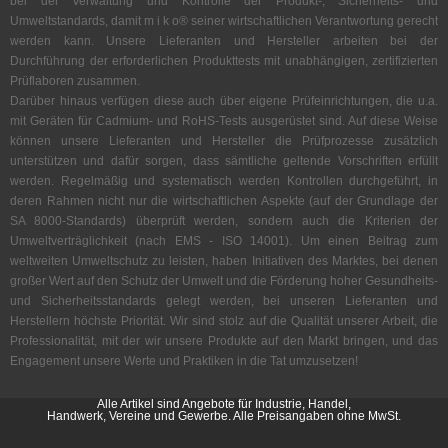
bei der Verwaltung und Kontrolle der Produkt-, Sicherheits- und
Umweltstandards, damit m i k o® seiner wirtschaftlichen Verantwortung gerecht
werden kann. Unsere Lieferanten und Hersteller arbeiten bei der
Durchführung der erforderlichen Produkttests mit unabhängigen, zertifizierten
Prüflaboren zusammen.
Darüber hinaus verfügen diese auch über eigene Prüfeinrichtungen, die u.a.
mit Geräten für Cadmium- und RoHS-Tests ausgerüstet sind. Auf diese Weise
können unsere Lieferanten und Hersteller die Prüfprozesse zusätzlich
unterstützen und dafür sorgen, dass sämtliche geltende Vorschriften erfüllt
werden. Regelmäßig und systematisch werden Kontrollen durchgeführt, in
deren Rahmen nicht nur die wirtschaftlichen Aspekte (auf der Grundlage der
SA 8000-Standards) überprüft werden, sondern auch die Kriterien der
Umweltverträglichkeit (nach EMS - ISO 14001). Um einen Beitrag zum
weltweiten Umweltschutz zu leisten, haben Initiativen des Marktes, bei denen
großer Wert auf den Schutz der Umwelt und die Förderung hoher Gesundheits-
und Sicherheitsstandards gelegt werden, bei unseren Lieferanten und
Herstellern höchste Priorität. Wir sind stolz auf die Qualität unserer Arbeit, die
Professionalität, mit der wir unsere Produkte auf den Markt bringen, und das
Engagement unsere Werte und Praktiken in die Tat umzusetzen!
Alle Artikel sind Angebote für Industrie, Handel,
Handwerk, Vereine und Gewerbe. Alle Preisangaben ohne MwSt.