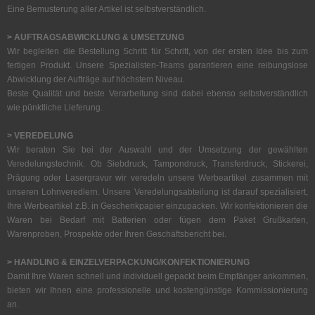
Eine Bemusterung aller Artikel ist selbstverständlich.
> AUFTRAGSABWICKLUNG & UMSETZUNG
Wir begleiten die Bestellung Schritt für Schritt, von der ersten Idee bis zum
fertigen Produkt. Unsere Spezialisten-Teams garantieren eine reibungslose
Abwicklung der Aufträge auf höchstem Niveau.
Beste Qualität und beste Verarbeitung sind dabei ebenso selbstverständlich
wie pünktliche Lieferung.
> VEREDELUNG
Wir beraten Sie bei der Auswahl und der Umsetzung der gewählten
Veredelungstechnik. Ob Siebdruck, Tampondruck, Transferdruck, Stickerei,
Prägung oder Lasergravur wir veredeln unsere Werbeartikel zusammen mit
unseren Lohnveredlern. Unsere Veredelungsabteilung ist darauf spezialisiert,
Ihre Werbeartikel z.B. in Geschenkpapier einzupacken. Wir konfektionieren die
Waren bei Bedarf mit Batterien oder fügen dem Paket Grußkarten,
Warenproben, Prospekte oder Ihren Geschäftsbericht bei.
> HANDLING & EINZELVERPACKUNG/KONFEKTIONIERUNG
Damit Ihre Waren schnell und individuell gepackt beim Empfänger ankommen,
bieten wir Ihnen eine professionelle und kostengünstige Kommissionierung
an.