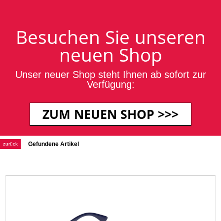
Login / Anmeldung
Blog
Kontakt
·
·
Ihr Warenkorb ist leer.
Besuchen Sie unseren
neuen Shop
Unser neuer Shop steht Ihnen ab sofort zur
Verfügung:
+49 2651 700235
ZUM NEUEN SHOP >>>
Werbeartikel für Kosmetik und Frisuere
Gefundene Artikel
zurück