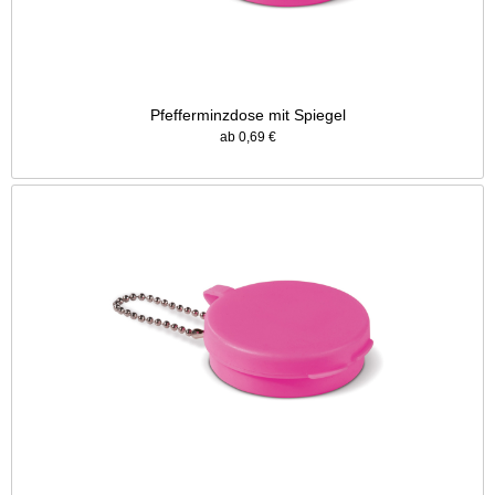
Pfefferminzdose mit Spiegel
ab 0,69 €