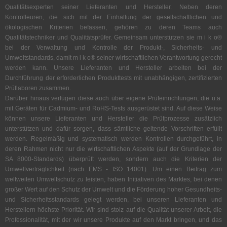
Qualitätsexperten seiner Lieferanten und Hersteller. Neben deren
Kontrolleuren, die sich mit der Einhaltung der gesellschaftlichen und
ökologischen Kriterien befassen, gehören zu deren Teams auch
Qualitätstechniker und Qualitätsprüfer. Gemeinsam unterstützen sie m i k o®
bei der Verwaltung und Kontrolle der Produkt-, Sicherheits- und
Umweltstandards, damit m i k o® seiner wirtschaftlichen Verantwortung gerecht
werden kann. Unsere Lieferanten und Hersteller arbeiten bei der
Durchführung der erforderlichen Produkttests mit unabhängigen, zertifizierten
Prüflaboren zusammen.
Darüber hinaus verfügen diese auch über eigene Prüfeinrichtungen, die u.a.
mit Geräten für Cadmium- und RoHS-Tests ausgerüstet sind. Auf diese Weise
können unsere Lieferanten und Hersteller die Prüfprozesse zusätzlich
unterstützen und dafür sorgen, dass sämtliche geltende Vorschriften erfüllt
werden. Regelmäßig und systematisch werden Kontrollen durchgeführt, in
deren Rahmen nicht nur die wirtschaftlichen Aspekte (auf der Grundlage der
SA 8000-Standards) überprüft werden, sondern auch die Kriterien der
Umweltverträglichkeit (nach EMS - ISO 14001). Um einen Beitrag zum
weltweiten Umweltschutz zu leisten, haben Initiativen des Marktes, bei denen
großer Wert auf den Schutz der Umwelt und die Förderung hoher Gesundheits-
und Sicherheitsstandards gelegt werden, bei unseren Lieferanten und
Herstellern höchste Priorität. Wir sind stolz auf die Qualität unserer Arbeit, die
Professionalität, mit der wir unsere Produkte auf den Markt bringen, und das