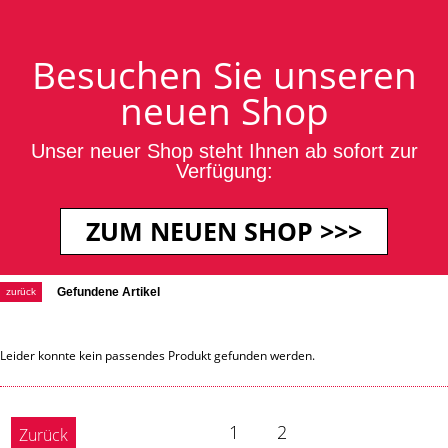
Login / Anmeldung
Blog
Kontakt
·
·
Ihr Warenkorb ist leer.
Besuchen Sie unseren
neuen Shop
Unser neuer Shop steht Ihnen ab sofort zur
Verfügung:
+49 2651 700235
ZUM NEUEN SHOP >>>
Schreibsets
Gefundene Artikel
zurück
Leider konnte kein passendes Produkt gefunden werden.
1
2
Zurück