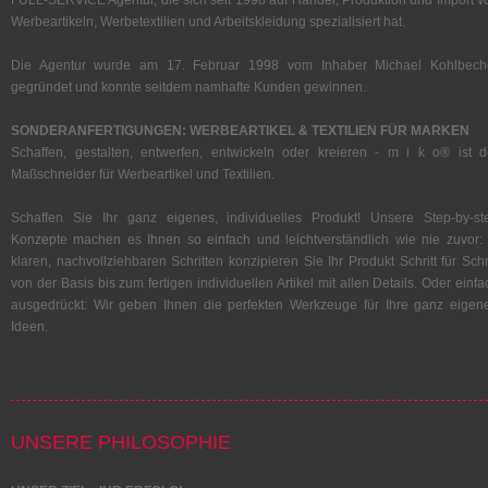
FULL-SERVICE Agentur, die sich seit 1998 auf Handel, Produktion und Import v
Werbeartikeln, Werbetextilien und Arbeitskleidung spezialisiert hat.
Die Agentur wurde am 17. Februar 1998 vom Inhaber Michael Kohlbech
gegründet und konnte seitdem namhafte Kunden gewinnen.
SONDERANFERTIGUNGEN: WERBEARTIKEL & TEXTILIEN FÜR MARKEN
Schaffen, gestalten, entwerfen, entwickeln oder kreieren - m i k o® ist d
Maßschneider für Werbeartikel und Textilien.
Schaffen Sie Ihr ganz eigenes, individuelles Produkt! Unsere Step-by-st
Konzepte machen es Ihnen so einfach und leichtverständlich wie nie zuvor: 
klaren, nachvollziehbaren Schritten konzipieren Sie Ihr Produkt Schritt für Schri
von der Basis bis zum fertigen individuellen Artikel mit allen Details. Oder einfa
ausgedrückt: Wir geben Ihnen die perfekten Werkzeuge für Ihre ganz eigen
Ideen.
UNSERE PHILOSOPHIE