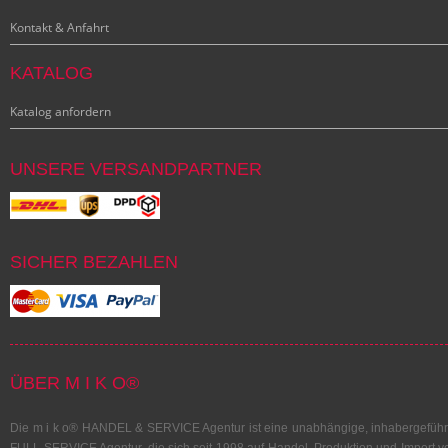
Kontakt & Anfahrt
KATALOG
Katalog anfordern
UNSERE VERSANDPARTNER
SICHER BEZAHLEN
ÜBER M I K O®
Die m i k o® HANDEL & SERVICE Agentur ist eine unabhängige, inhabergeführ