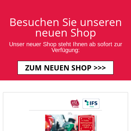
Login / Anmeldung
Blog
Kontakt
·
·
Ihr Warenkorb ist leer.
Besuchen Sie unseren
neuen Shop
Unser neuer Shop steht Ihnen ab sofort zur
Verfügung:
+49 2651 700235
ZUM NEUEN SHOP >>>
Gefundene Artikel
zurück