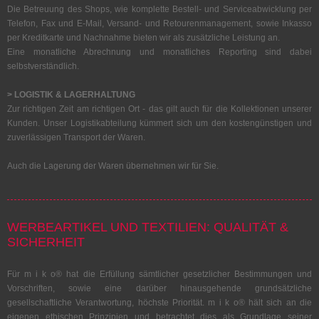
Die Betreuung des Shops, wie komplette Bestell- und Serviceabwicklung per
Telefon, Fax und E-Mail, Versand- und Retourenmanagement, sowie Inkasso
per Kreditkarte und Nachnahme bieten wir als zusätzliche Leistung an.
Eine monatliche Abrechnung und monatliches Reporting sind dabei
selbstverständlich.
> LOGISTIK & LAGERHALTUNG
Zur richtigen Zeit am richtigen Ort - das gilt auch für die Kollektionen unserer
Kunden. Unser Logistikabteilung kümmert sich um den kostengünstigen und
zuverlässigen Transport der Waren.
Auch die Lagerung der Waren übernehmen wir für Sie.
WERBEARTIKEL UND TEXTILIEN: QUALITÄT &
SICHERHEIT
Für m i k o® hat die Erfüllung sämtlicher gesetzlicher Bestimmungen und
Vorschriften, sowie eine darüber hinausgehende grundsätzliche
gesellschaftliche Verantwortung, höchste Priorität. m i k o® hält sich an die
eigenen ethischen Prinzipien und betrachtet dies als Grundlage seiner