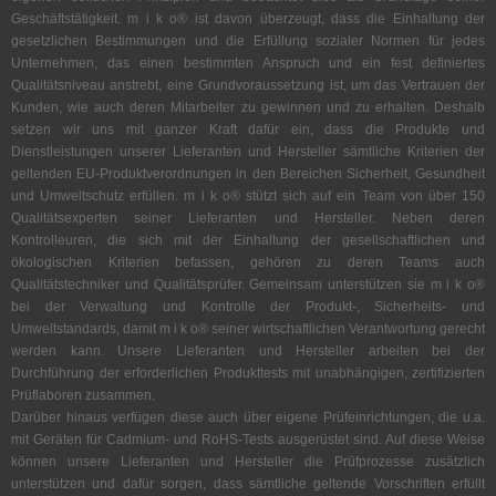
Geschäftstätigkeit. m i k o® ist davon überzeugt, dass die Einhaltung der
gesetzlichen Bestimmungen und die Erfüllung sozialer Normen für jedes
Unternehmen, das einen bestimmten Anspruch und ein fest definiertes
Qualitätsniveau anstrebt, eine Grundvoraussetzung ist, um das Vertrauen der
Kunden, wie auch deren Mitarbeiter zu gewinnen und zu erhalten. Deshalb
setzen wir uns mit ganzer Kraft dafür ein, dass die Produkte und
Dienstleistungen unserer Lieferanten und Hersteller sämtliche Kriterien der
geltenden EU-Produktverordnungen in den Bereichen Sicherheit, Gesundheit
und Umweltschutz erfüllen. m i k o® stützt sich auf ein Team von über 150
Qualitätsexperten seiner Lieferanten und Hersteller. Neben deren
Kontrolleuren, die sich mit der Einhaltung der gesellschaftlichen und
ökologischen Kriterien befassen, gehören zu deren Teams auch
Qualitätstechniker und Qualitätsprüfer. Gemeinsam unterstützen sie m i k o®
bei der Verwaltung und Kontrolle der Produkt-, Sicherheits- und
Umweltstandards, damit m i k o® seiner wirtschaftlichen Verantwortung gerecht
werden kann. Unsere Lieferanten und Hersteller arbeiten bei der
Durchführung der erforderlichen Produkttests mit unabhängigen, zertifizierten
Prüflaboren zusammen.
Darüber hinaus verfügen diese auch über eigene Prüfeinrichtungen, die u.a.
mit Geräten für Cadmium- und RoHS-Tests ausgerüstet sind. Auf diese Weise
können unsere Lieferanten und Hersteller die Prüfprozesse zusätzlich
unterstützen und dafür sorgen, dass sämtliche geltende Vorschriften erfüllt