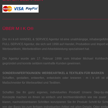
ÜBER M I K O®
Die m i k o® HANDEL & SERVICE Agentur ist eine unabhängige, inhabergeführ
FULL-SERVICE Agentur, die sich seit 1998 auf Handel, Produktion und Import v
Werbeartikeln, Werbetextilien und Arbeitskleidung spezialisiert hat.
Die Agentur wurde am 17. Februar 1998 vom Inhaber Michael Kohlbech
gegründet und konnte seitdem namhafte Kunden gewinnen.
SONDERANFERTIGUNGEN: WERBEARTIKEL & TEXTILIEN FÜR MARKEN
Schaffen, gestalten, entwerfen, entwickeln oder kreieren - m i k o® ist d
Maßschneider für Werbeartikel und Textilien.
Schaffen Sie Ihr ganz eigenes, individuelles Produkt! Unsere Step-by-st
Konzepte machen es Ihnen so einfach und leichtverständlich wie nie zuvor: 
klaren, nachvollziehbaren Schritten konzipieren Sie Ihr Produkt Schritt für Schri
von der Basis bis zum fertigen individuellen Artikel mit allen Details. Oder einfa