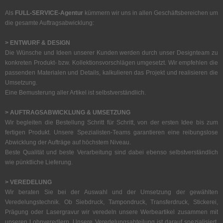
Als
FULL-SERVICE-Agentur
kümmern wir uns in allen Geschäftsbereichen um
die gesamte Auftragsabwicklung:
> ENTWURF & DESIGN
Die Wünsche und Ideen unserer Kunden werden durch unser Designteam zu
konkreten Produkt- bzw. Kollektionsvorschlägen umgesetzt. Wir empfehlen die
passenden Materialen und Details, kalkulieren das Projekt und realisieren die
Umsetzung.
Eine Bemusterung aller Artikel ist selbstverständlich.
> AUFTRAGSABWICKLUNG & UMSETZUNG
Wir begleiten die Bestellung Schritt für Schritt, von der ersten Idee bis zum
fertigen Produkt. Unsere Spezialisten-Teams garantieren eine reibungslose
Abwicklung der Aufträge auf höchstem Niveau.
Beste Qualität und beste Verarbeitung sind dabei ebenso selbstverständlich
wie pünktliche Lieferung.
> VEREDELUNG
Wir beraten Sie bei der Auswahl und der Umsetzung der gewählten
Veredelungstechnik. Ob Siebdruck, Tampondruck, Transferdruck, Stickerei,
Prägung oder Lasergravur wir veredeln unsere Werbeartikel zusammen mit
unseren Lohnveredlern. Unsere Veredelungsabteilung ist darauf spezialisiert,