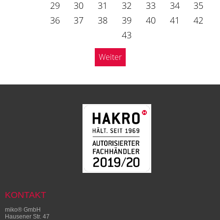
29
30
31
32
33
34
35
36
37
38
39
40
41
42
43
Weiter
KONTAKT
miko® GmbH
Hausener Str. 47