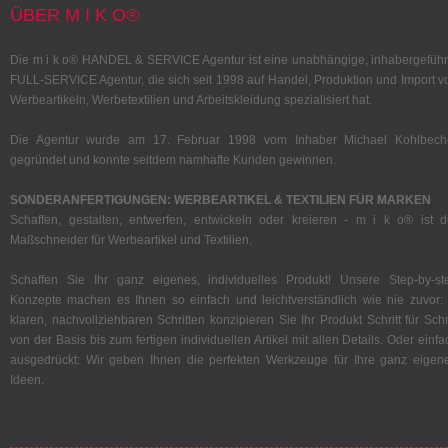
ÜBER M I K O®
Die m i k o® HANDEL & SERVICE Agentur ist eine unabhängige, inhabergeführ
FULL-SERVICE Agentur, die sich seit 1998 auf Handel, Produktion und Import v
Werbeartikeln, Werbetextilien und Arbeitskleidung spezialisiert hat.
Die Agentur wurde am 17. Februar 1998 vom Inhaber Michael Kohlbech
gegründet und konnte seitdem namhafte Kunden gewinnen.
SONDERANFERTIGUNGEN: WERBEARTIKEL & TEXTILIEN FÜR MARKEN
Schaffen, gestalten, entwerfen, entwickeln oder kreieren - m i k o® ist d
Maßschneider für Werbeartikel und Textilien.
Schaffen Sie Ihr ganz eigenes, individuelles Produkt! Unsere Step-by-st
Konzepte machen es Ihnen so einfach und leichtverständlich wie nie zuvor: 
klaren, nachvollziehbaren Schritten konzipieren Sie Ihr Produkt Schritt für Schri
von der Basis bis zum fertigen individuellen Artikel mit allen Details. Oder einfa
ausgedrückt: Wir geben Ihnen die perfekten Werkzeuge für Ihre ganz eigen
Ideen.