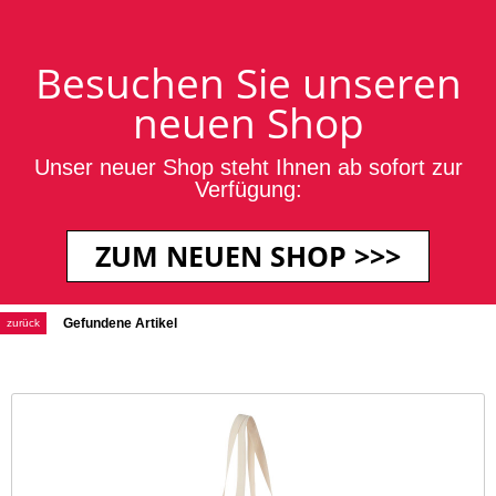
Login / Anmeldung
Blog
Kontakt
·
·
Ihr Warenkorb ist leer.
Besuchen Sie unseren
neuen Shop
Unser neuer Shop steht Ihnen ab sofort zur
Verfügung:
+49 2651 700235
ZUM NEUEN SHOP >>>
Reisetaschen mit Logo
Gefundene Artikel
zurück