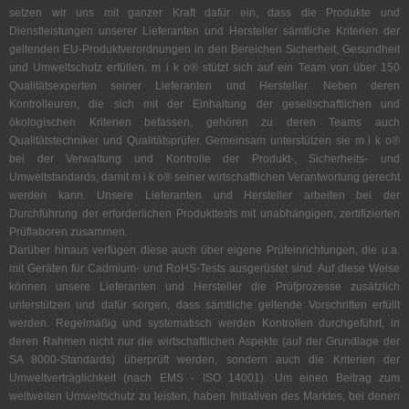
setzen wir uns mit ganzer Kraft dafür ein, dass die Produkte und
Dienstleistungen unserer Lieferanten und Hersteller sämtliche Kriterien der
geltenden EU-Produktverordnungen in den Bereichen Sicherheit, Gesundheit
und Umweltschutz erfüllen. m i k o® stützt sich auf ein Team von über 150
Qualitätsexperten seiner Lieferanten und Hersteller. Neben deren
Kontrolleuren, die sich mit der Einhaltung der gesellschaftlichen und
ökologischen Kriterien befassen, gehören zu deren Teams auch
Qualitätstechniker und Qualitätsprüfer. Gemeinsam unterstützen sie m i k o®
bei der Verwaltung und Kontrolle der Produkt-, Sicherheits- und
Umweltstandards, damit m i k o® seiner wirtschaftlichen Verantwortung gerecht
werden kann. Unsere Lieferanten und Hersteller arbeiten bei der
Durchführung der erforderlichen Produkttests mit unabhängigen, zertifizierten
Prüflaboren zusammen.
Darüber hinaus verfügen diese auch über eigene Prüfeinrichtungen, die u.a.
mit Geräten für Cadmium- und RoHS-Tests ausgerüstet sind. Auf diese Weise
können unsere Lieferanten und Hersteller die Prüfprozesse zusätzlich
unterstützen und dafür sorgen, dass sämtliche geltende Vorschriften erfüllt
werden. Regelmäßig und systematisch werden Kontrollen durchgeführt, in
deren Rahmen nicht nur die wirtschaftlichen Aspekte (auf der Grundlage der
SA 8000-Standards) überprüft werden, sondern auch die Kriterien der
Umweltverträglichkeit (nach EMS - ISO 14001). Um einen Beitrag zum
weltweiten Umweltschutz zu leisten, haben Initiativen des Marktes, bei denen